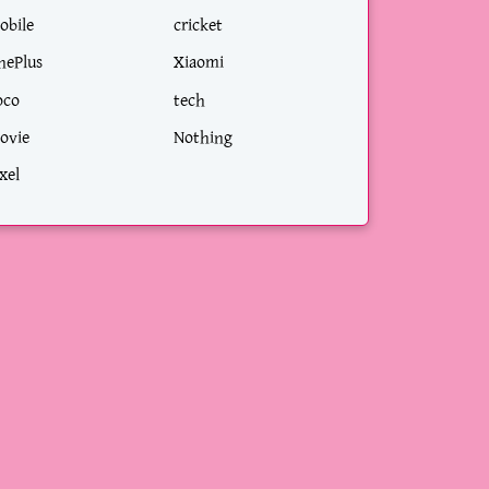
obile
cricket
nePlus
Xiaomi
oco
tech
ovie
Nothing
xel