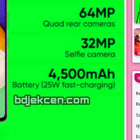
ব
R
R
S
s
E