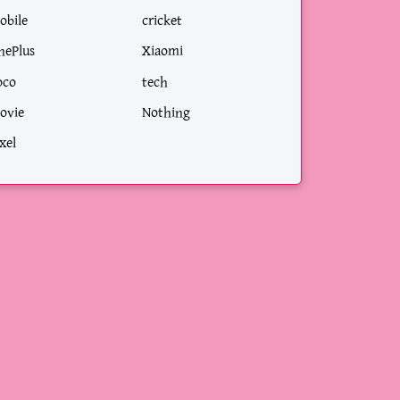
obile
cricket
nePlus
Xiaomi
oco
tech
ovie
Nothing
xel