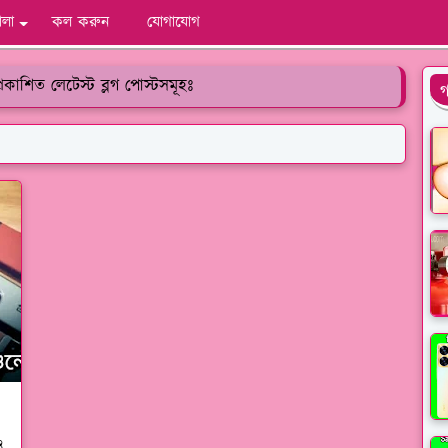
ালা
কল করুন
যোগাযোগ
কাশিত লেটেস্ট ব্লগ পোস্টসমূহঃ
গ
ও