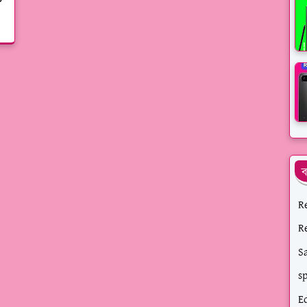
ব
R
R
S
s
E