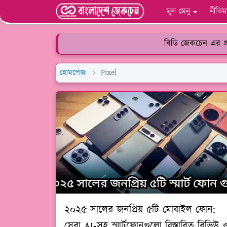
মূল মেনু
নীতিম
বিডি জেকচেন এর প্র
হোমপেজ
Pixel
২০২৫ সালের জনপ্রিয় ৫টি মোবাইল ফোন:
সেরা AI‑সহ স্মার্টফোনগুলো বিস্তারিত রিভিউ 