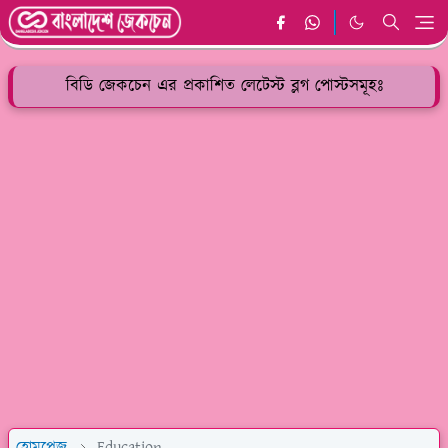
বিডি জেকচেন এর প্রকাশিত লেটেস্ট ব্লগ পোস্টসমূহঃ
হোমপেজ
Education