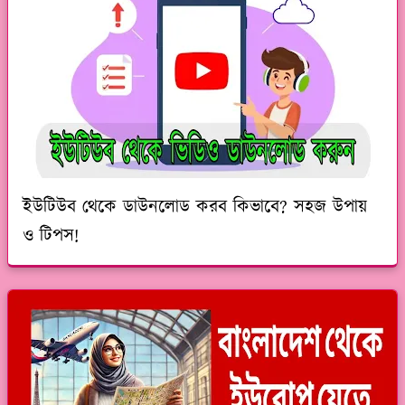
ইউটিউব থেকে ডাউনলোড করব কিভাবে? সহজ উপায়
ও টিপস!